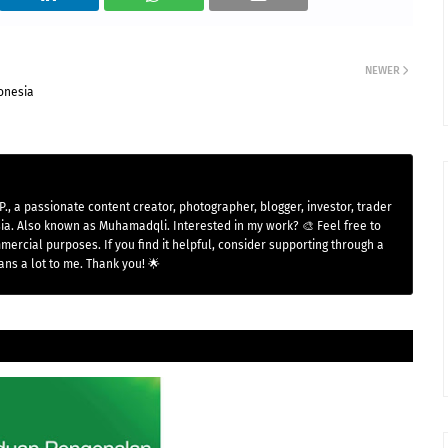
NEWER
onesia
P., a passionate content creator, photographer, blogger, investor, trader
ia. Also known as Muhamadqli. Interested in my work? 🎨 Feel free to
mmercial purposes. If you find it helpful, consider supporting through a
ans a lot to me. Thank you! 🌟