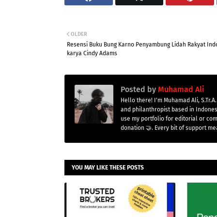
OLDER
Resensi Buku Bung Karno Penyambung Lidah Rakyat Ind
karya Cindy Adams
Posted by
Muhamad Ali
Hello there! I'm Muhamad Ali, S.Tr.A.
and philanthropist based in Indones
use my portfolio for editorial or co
donation 🤝. Every bit of support me
YOU MAY LIKE THESE POSTS