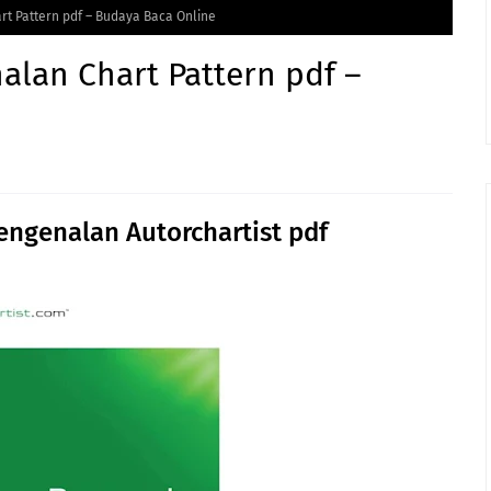
t Pattern pdf – Budaya Baca Online
lan Chart Pattern pdf –
genalan Autorchartist pdf