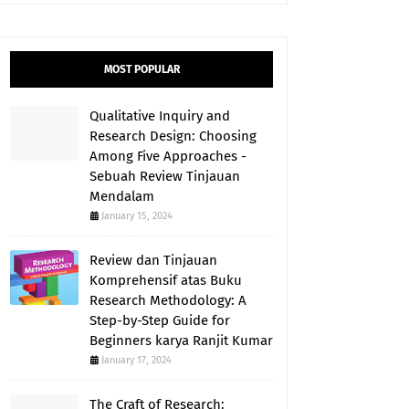
MOST POPULAR
Qualitative Inquiry and
Research Design: Choosing
Among Five Approaches -
Sebuah Review Tinjauan
Mendalam
January 15, 2024
Review dan Tinjauan
Komprehensif atas Buku
Research Methodology: A
Step-by-Step Guide for
Beginners karya Ranjit Kumar
January 17, 2024
The Craft of Research: