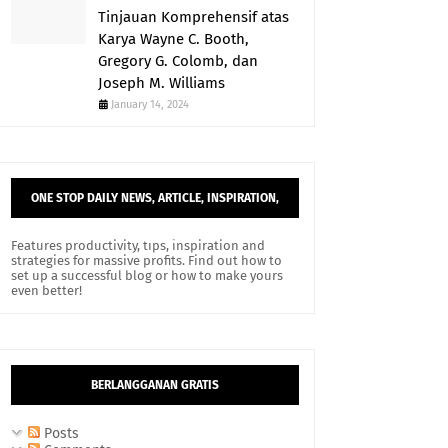
Tinjauan Komprehensif atas
Karya Wayne C. Booth,
Gregory G. Colomb, dan
Joseph M. Williams
January 14, 2024
ONE STOP DAILY NEWS, ARTICLE, INSPIRATION,
AND TIPS.
Features productivity, tips, inspiration and
strategies for massive profits. Find out how to
set up a successful blog or how to make yours
even better!
BERLANGGANAN GRATIS
Posts