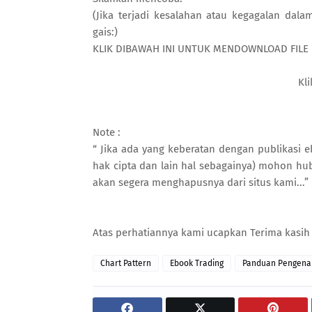
(Jika terjadi kesalahan atau kegagalan da
gais:)
KLIK DIBAWAH INI UNTUK MENDOWNLOAD FILE 
Kli
Note :
“ Jika ada yang keberatan dengan publikasi e
hak cipta dan lain hal sebagainya) mohon hu
akan segera menghapusnya dari situs kami...”
Atas perhatiannya kami ucapkan Terima kasi
Chart Pattern
Ebook Trading
Panduan Pengenal