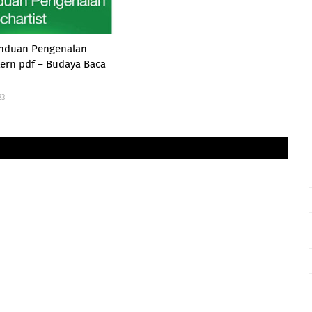
nduan Pengenalan
tern pdf – Budaya Baca
23