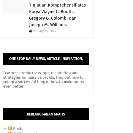
Tinjauan Komprehensif atas
Karya Wayne C. Booth,
Gregory G. Colomb, dan
Joseph M. Williams
January 14, 2024
ONE STOP DAILY NEWS, ARTICLE, INSPIRATION,
AND TIPS.
Features productivity, tips, inspiration and
strategies for massive profits. Find out how to
set up a successful blog or how to make yours
even better!
BERLANGGANAN GRATIS
Posts