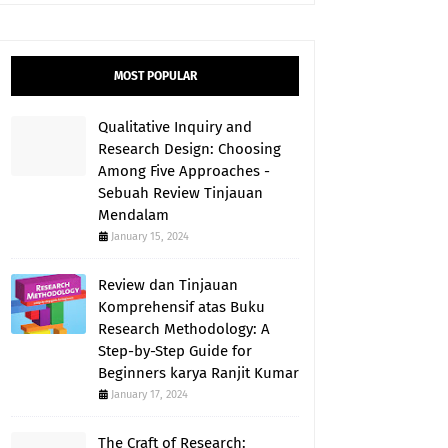
MOST POPULAR
Qualitative Inquiry and
Research Design: Choosing
Among Five Approaches -
Sebuah Review Tinjauan
Mendalam
January 15, 2024
Review dan Tinjauan
Komprehensif atas Buku
Research Methodology: A
Step-by-Step Guide for
Beginners karya Ranjit Kumar
January 17, 2024
The Craft of Research: