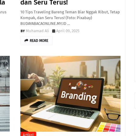
la
dan Seru Terus!
arus
10 Tips Traveling Bareng Teman Biar Nggak Ribut, Tetap
Kompak, dan Seru Terus! (Foto: Pixabay)
BUDAYABACAONLINE.MY.ID …
Muhamad Ali
April 09, 2025
READ MORE
Artikel