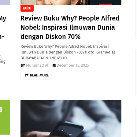
Buku
My
Review Buku Why? People Alfred
Nobel: Inspirasi Ilmuwan Dunia
n-
dengan Diskon 70%
Review Buku Why? People Alfred Nobel: Inspirasi
Ilmuwan Dunia dengan Diskon 70% (Foto: Gramedia)
:
BUDAYABACAONLINE.MY.ID…
ing
Muhamad Ali
December 13, 2025
READ MORE