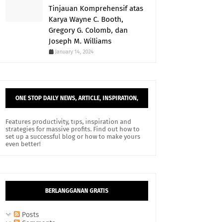
Tinjauan Komprehensif atas
Karya Wayne C. Booth,
Gregory G. Colomb, dan
Joseph M. Williams
January 14, 2024
ONE STOP DAILY NEWS, ARTICLE, INSPIRATION,
AND TIPS.
Features productivity, tips, inspiration and
strategies for massive profits. Find out how to
set up a successful blog or how to make yours
even better!
BERLANGGANAN GRATIS
Posts