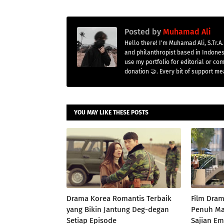
Posted by
Muhamad Ali
Hello there! I'm Muhamad Ali, S.Tr.A.
and philanthropist based in Indones
use my portfolio for editorial or co
donation 🤝. Every bit of support me
YOU MAY LIKE THESE POSTS
Drama Korea Romantis Terbaik
Film Dram
yang Bikin Jantung Deg-degan
Penuh Ma
Setiap Episode
Sajian Em