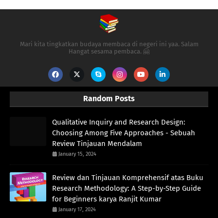
Mari kita tingkatkan budaya membaca di negeri ini yaa. Salam
Hangat sesama pembaca. 🤗
Random Posts
Qualitative Inquiry and Research Design:
Choosing Among Five Approaches - Sebuah
Review Tinjauan Mendalam
January 15, 2024
Review dan Tinjauan Komprehensif atas Buku
Research Methodology: A Step-by-Step Guide
for Beginners karya Ranjit Kumar
January 17, 2024