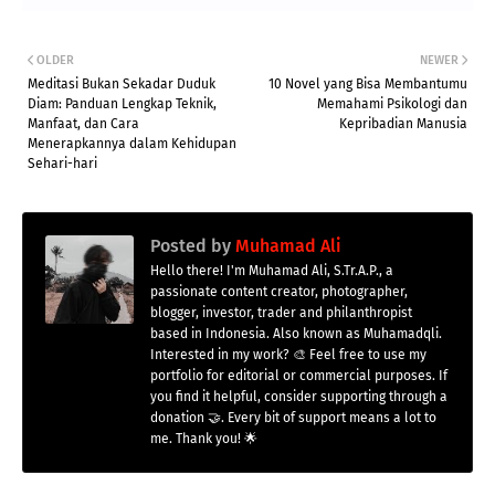
OLDER
NEWER
Meditasi Bukan Sekadar Duduk
10 Novel yang Bisa Membantumu
Diam: Panduan Lengkap Teknik,
Memahami Psikologi dan
Manfaat, dan Cara
Kepribadian Manusia
Menerapkannya dalam Kehidupan
Sehari-hari
Posted by
Muhamad Ali
Hello there! I'm Muhamad Ali, S.Tr.A.P., a
passionate content creator, photographer,
blogger, investor, trader and philanthropist
based in Indonesia. Also known as Muhamadqli.
Interested in my work? 🎨 Feel free to use my
portfolio for editorial or commercial purposes. If
you find it helpful, consider supporting through a
donation 🤝. Every bit of support means a lot to
me. Thank you! 🌟