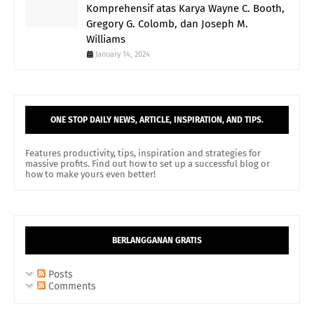
Komprehensif atas Karya Wayne C. Booth,
Gregory G. Colomb, dan Joseph M.
Williams
January 14, 2024
ONE STOP DAILY NEWS, ARTICLE, INSPIRATION, AND TIPS.
Features productivity, tips, inspiration and strategies for
massive profits. Find out how to set up a successful blog or
how to make yours even better!
BERLANGGANAN GRATIS
Posts
Comments