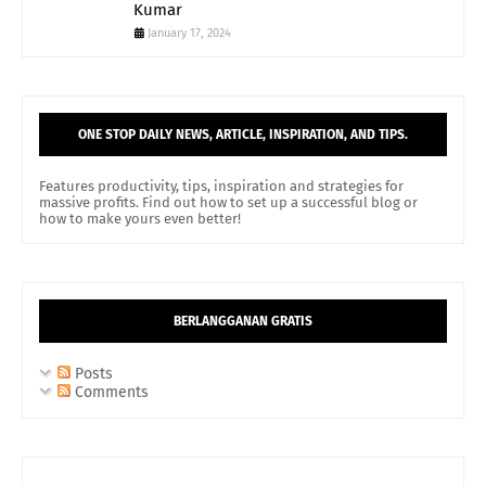
Kumar
January 17, 2024
ONE STOP DAILY NEWS, ARTICLE, INSPIRATION, AND TIPS.
Features productivity, tips, inspiration and strategies for
massive profits. Find out how to set up a successful blog or
how to make yours even better!
BERLANGGANAN GRATIS
Posts
Comments