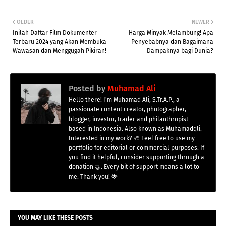
OLDER
NEWER
Inilah Daftar Film Dokumenter
Harga Minyak Melambung! Apa
Terbaru 2024 yang Akan Membuka
Penyebabnya dan Bagaimana
Wawasan dan Menggugah Pikiran!
Dampaknya bagi Dunia?
Posted by
Muhamad Ali
Hello there! I'm Muhamad Ali, S.Tr.A.P., a
passionate content creator, photographer,
blogger, investor, trader and philanthropist
based in Indonesia. Also known as Muhamadqli.
Interested in my work? 🎨 Feel free to use my
portfolio for editorial or commercial purposes. If
you find it helpful, consider supporting through a
donation 🤝. Every bit of support means a lot to
me. Thank you! 🌟
YOU MAY LIKE THESE POSTS