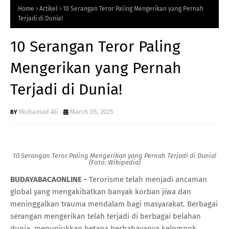
Home
Artikel
10 Serangan Teror Paling Mengerikan yang Pernah
Terjadi di Dunia!
10 Serangan Teror Paling
Mengerikan yang Pernah
Terjadi di Dunia!
Muhamad Ali
March 05, 2025
10 Serangan Teror Paling Mengerikan yang Pernah Terjadi di Dunia!
(Foto: Wikipedia)
BUDAYABACAONLINE -
Terorisme telah menjadi ancaman
global yang mengakibatkan banyak korban jiwa dan
meninggalkan trauma mendalam bagi masyarakat. Berbagai
serangan mengerikan telah terjadi di berbagai belahan
dunia, menunjukkan betapa berbahayanya kelompok