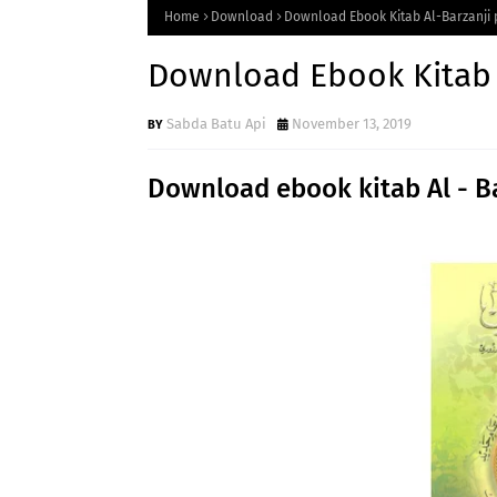
Home
Download
Download Ebook Kitab Al-Barzanji 
Download Ebook Kitab 
Sabda Batu Api
November 13, 2019
Download ebook kitab Al - Ba