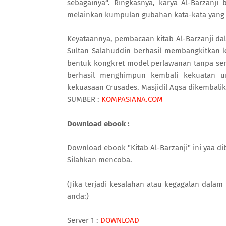
sebagainya“. Ringkasnya, karya Al-Barzanji
melainkan kumpulan gubahan kata-kata yang
Keyataannya, pembacaan kitab Al-Barzanji da
Sultan Salahuddin berhasil membangkitkan k
bentuk kongkret model perlawanan tanpa senj
berhasil menghimpun kembali kekuatan um
kekuasaan Crusades. Masjidil Aqsa dikembalika
SUMBER :
KOMPASIANA.COM
Download ebook :
Download ebook "Kitab Al-Barzanji" ini yaa dib
Silahkan mencoba.
(Jika terjadi kesalahan atau kegagalan dal
anda:)
Server 1 :
DOWNLOAD