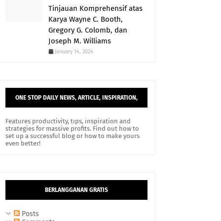
Tinjauan Komprehensif atas
Karya Wayne C. Booth,
Gregory G. Colomb, dan
Joseph M. Williams
January 14, 2024
ONE STOP DAILY NEWS, ARTICLE, INSPIRATION,
AND TIPS.
Features productivity, tips, inspiration and
strategies for massive profits. Find out how to
set up a successful blog or how to make yours
even better!
BERLANGGANAN GRATIS
Posts