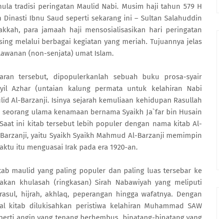
la tradisi peringatan Maulid Nabi. Musim haji tahun 579 H
Dinasti Ibnu Saud seperti sekarang ini – Sultan Salahuddin
kkah, para jamaah haji mensosialisasikan hari peringatan
ing melalui berbagai kegiatan yang meriah. Tujuannya jelas
awanan (non-senjata) umat Islam.
an tersebut, dipopulerkanlah sebuah buku prosa-syair
yyil Azhar (untaian kalung permata untuk kelahiran Nabi
id Al-Barzanji. Isinya sejarah kemuliaan kehidupan Rasullah
 seorang ulama kenamaan bernama Syaikh Ja`far bin Husain
aat ini kitab tersebut lebih populer dengan nama kitab Al-
l-Barzanji, yaitu Syaikh Syaikh Mahmud Al-Barzanji memimpin
ktu itu menguasai Irak pada era 1920-an.
itab maulid yang paling populer dan paling luas tersebar ke
kan khulasah (ringkasan) Sirah Nabawiyah yang meliputi
rasul, hijrah, akhlaq, peperangan hingga wafatnya. Dengan
al kitab dilukisahkan peristiwa kelahiran Muhammad SAW
eperti angin yang tenang berhembus, binatang-binatang yang