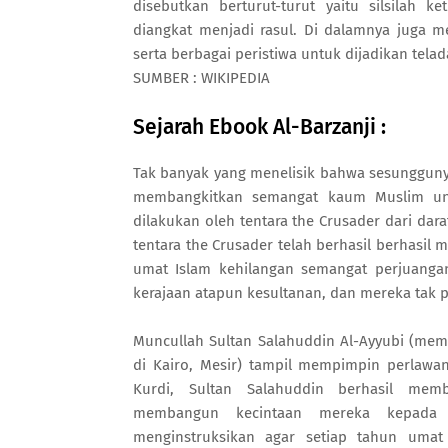
disebutkan berturut-turut yaitu silsilah 
diangkat menjadi rasul. Di dalamnya juga m
serta berbagai peristiwa untuk dijadikan tel
SUMBER : WIKIPEDIA
Sejarah Ebook Al-Barzanji :
Tak banyak yang menelisik bahwa sesunggunya
membangkitkan semangat kaum Muslim unt
dilakukan oleh tentara the Crusader dari dar
tentara the Crusader telah berhasil berhasil 
umat Islam kehilangan semangat perjuangan
kerajaan atapun kesultanan, dan mereka tak 
Muncullah Sultan Salahuddin Al-Ayyubi (mem
di Kairo, Mesir) tampil mempimpin perlawa
Kurdi, Sultan Salahuddin berhasil me
membangun kecintaan mereka kepada 
menginstruksikan agar setiap tahun umat