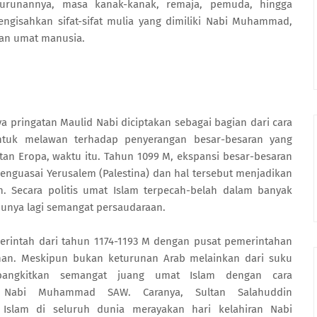
keturunannya, masa kanak-kanak, remaja, pemuda, hingga
engisahkan sifat-sifat mulia yang dimiliki Nabi Muhammad,
adan umat manusia.
 pringatan Maulid Nabi diciptakan sebagai bagian dari cara
uk melawan terhadap penyerangan besar-besaran yang
atan Eropa, waktu itu. Tahun 1099 M, ekspansi besar-besaran
menguasai Yerusalem (Palestina) dan hal tersebut menjadikan
. Secara politis umat Islam terpecah-belah dalam banyak
punya lagi semangat persaudaraan.
erintah dari tahun 1174-1193 M dengan pusat pemerintahan
nan. Meskipun bukan keturunan Arab melainkan dari suku
mbangkitkan semangat juang umat Islam dengan cara
Nabi Muhammad SAW. Caranya, Sultan Salahuddin
 Islam di seluruh dunia merayakan hari kelahiran Nabi