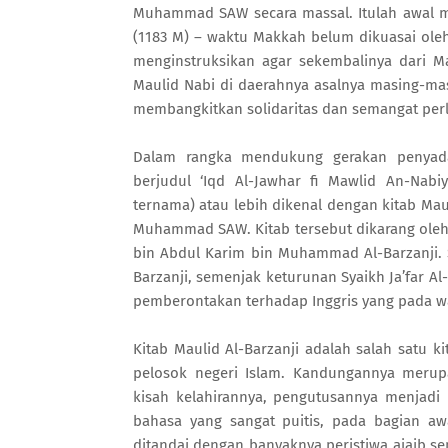
Muhammad SAW secara massal. Itulah awal mu
(1183 M) – waktu Makkah belum dikuasai oleh 
menginstruksikan agar sekembalinya dari Ma
Maulid Nabi di daerahnya asalnya masing-mas
membangkitkan solidaritas dan semangat perl
Dalam rangka mendukung gerakan penyadar
berjudul ‘Iqd Al-Jawhar fi Mawlid An-Nabi
ternama) atau lebih dikenal dengan kitab Maul
Muhammad SAW. Kitab tersebut dikarang oleh
bin Abdul Karim bin Muhammad Al-Barzanji. S
Barzanji, semenjak keturunan Syaikh Ja’far A
pemberontakan terhadap Inggris yang pada wa
Kitab Maulid Al-Barzanji adalah salah satu k
pelosok negeri Islam. Kandungannya merupa
kisah kelahirannya, pengutusannya menjadi 
bahasa yang sangat puitis, pada bagian aw
ditandai dengan banyaknya peristiwa ajaib s