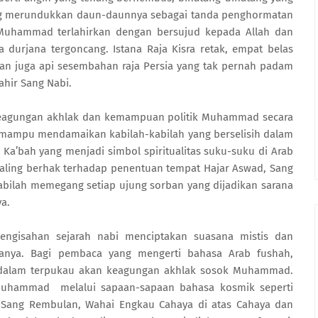
ng merundukkan daun-daunnya sebagai tanda penghormatan
 Muhammad terlahirkan dengan bersujud kepada Allah dan
 durjana tergoncang. Istana Raja Kisra retak, empat belas
ian juga api sesembahan raja Persia yang tak pernah padam
ahir Sang Nabi.
n keagungan akhlak dan kemampuan politik Muhammad secara
i mampu mendamaikan kabilah-kabilah yang berselisih dalam
Ka’bah yang menjadi simbol spiritualitas suku-suku di Arab
paling berhak terhadap penentuan tempat Hajar Aswad, Sang
abilah memegang setiap ujung sorban yang dijadikan sarana
a.
engisahan sejarah nabi menciptakan suasana mistis dan
anya. Bagi pembaca yang mengerti bahasa Arab fushah,
 dalam terpukau akan keagungan akhlak sosok Muhammad.
Muhammad melalui sapaan-sapaan bahasa kosmik seperti
 Sang Rembulan, Wahai Engkau Cahaya di atas Cahaya dan