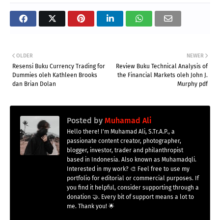
OLDER
NEWER
Resensi Buku Currency Trading for
Review Buku Technical Analysis of
Dummies oleh Kathleen Brooks
the Financial Markets oleh John J.
dan Brian Dolan
Murphy pdf
Posted by
Muhamad Ali
Hello there! I'm Muhamad Ali, S.Tr.A.P., a
passionate content creator, photographer,
blogger, investor, trader and philanthropist
based in Indonesia. Also known as Muhamadqli.
Interested in my work? 🎨 Feel free to use my
portfolio for editorial or commercial purposes. If
you find it helpful, consider supporting through a
donation 🤝. Every bit of support means a lot to
me. Thank you! 🌟