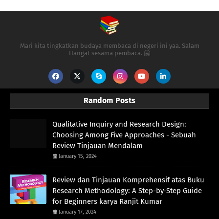
Mari kita tingkatkan budaya membaca di negeri ini yaa. Salam
Hangat sesama pembaca. 🤗
Random Posts
Qualitative Inquiry and Research Design:
Choosing Among Five Approaches - Sebuah
Review Tinjauan Mendalam
January 15, 2024
Review dan Tinjauan Komprehensif atas Buku
Research Methodology: A Step-by-Step Guide
for Beginners karya Ranjit Kumar
January 17, 2024